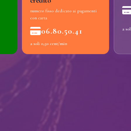
credito
numero fisso dedicato ai pagamenti
con carta
06.80.50.41
a so
a soli 0,50 cent/min