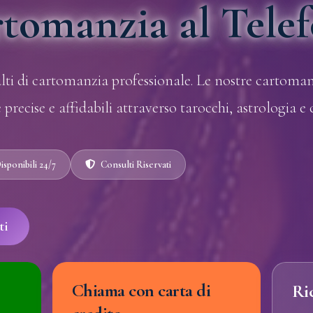
tomanzia al Tele
lti di cartomanzia professionale. Le nostre cartoman
e precise e affidabili attraverso tarocchi, astrologia e
isponibili 24/7
Consulti Riservati
ti
Chiama con carta di
Ri