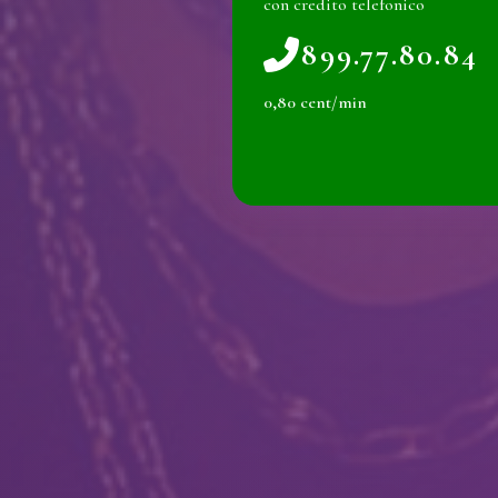
con credito telefonico
899.77.80.84
0,80 cent/min