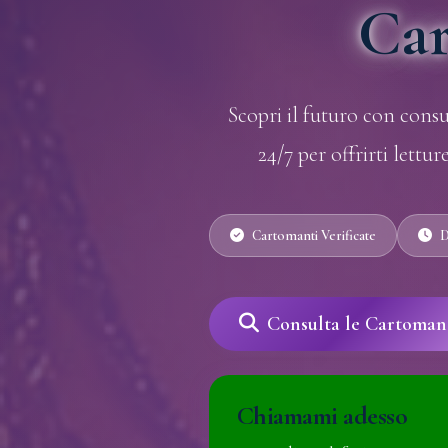
Car
Scopri il futuro con consu
24/7 per offrirti lettur
Cartomanti Verificate
D
Consulta le Cartoman
Chiamami adesso